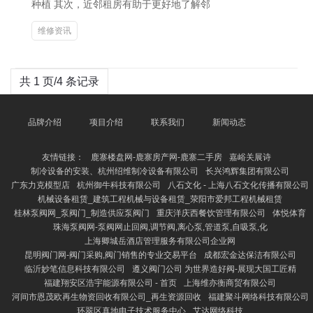
种植 其次，近邻租房有助于更好地了解邻
维修资讯
共 1 页/4 条记录
品牌介绍
项目介绍
联系我们
新闻动态
友情链接：
鹿寨楼盘网-鹿寨房产网-鹿寨二手房
嘉峪关展诗
制冷设备的安装、杭州绍维制冷设备有限公司
长兴鸿辉集团有限公司
广东力克模型店
杭州御牛科技有限公司
八石文化 - 上海八石文化传播有限公司
机械设备租赁_建筑工程机械与设备租赁_荥阳市爱邦工程机械租赁
桂林泵阀网_泵阀门_制造供应泵阀门
重庆洋庆西餐饮管理有限公司
体悦体育
珠海泵阀网-泵阀网止回阀,调节阀,离心泵,管道泵,自吸泵,化
上海卿城岳酒店管理服务有限公司企业网
昆明阀门网-阀门采购,阀门销售的专业交易平台
成都宏金达保洁有限公司
临沂妙笔信息科技有限公司
遵义阀门公司 为世界造好阀-展现大国工匠精
福建翔安区浩宇能源有限公司 - 首页
上海维亦衡商贸有限公司
河间市恩茂欧再生物资回收有限公司_再生资源回收
福建聚斗网络科技有限公司
环翠区真地电子技术服务中心
艾达网络科技