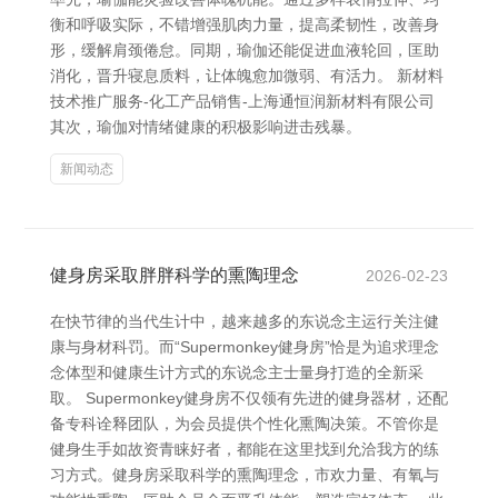
衡和呼吸实际，不错增强肌肉力量，提高柔韧性，改善身
形，缓解肩颈倦怠。同期，瑜伽还能促进血液轮回，匡助
消化，晋升寝息质料，让体魄愈加微弱、有活力。 新材料
技术推广服务-化工产品销售-上海通恒润新材料有限公司
其次，瑜伽对情绪健康的积极影响进击残暴。
新闻动态
健身房采取胖胖科学的熏陶理念
2026-02-23
在快节律的当代生计中，越来越多的东说念主运行关注健
康与身材科罚。而“Supermonkey健身房”恰是为追求理念
念体型和健康生计方式的东说念主士量身打造的全新采
取。 Supermonkey健身房不仅领有先进的健身器材，还配
备专科诠释团队，为会员提供个性化熏陶决策。不管你是
健身生手如故资青睐好者，都能在这里找到允洽我方的练
习方式。健身房采取科学的熏陶理念，市欢力量、有氧与