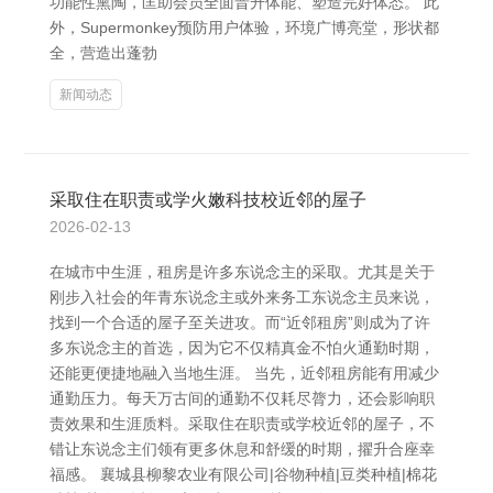
功能性熏陶，匡助会员全面晋升体能、塑造完好体态。 此
外，Supermonkey预防用户体验，环境广博亮堂，形状都
全，营造出蓬勃
新闻动态
采取住在职责或学火嫩科技校近邻的屋子
2026-02-13
在城市中生涯，租房是许多东说念主的采取。尤其是关于
刚步入社会的年青东说念主或外来务工东说念主员来说，
找到一个合适的屋子至关进攻。而“近邻租房”则成为了许
多东说念主的首选，因为它不仅精真金不怕火通勤时期，
还能更便捷地融入当地生涯。 当先，近邻租房能有用减少
通勤压力。每天万古间的通勤不仅耗尽膂力，还会影响职
责效果和生涯质料。采取住在职责或学校近邻的屋子，不
错让东说念主们领有更多休息和舒缓的时期，擢升合座幸
福感。 襄城县柳黎农业有限公司|谷物种植|豆类种植|棉花