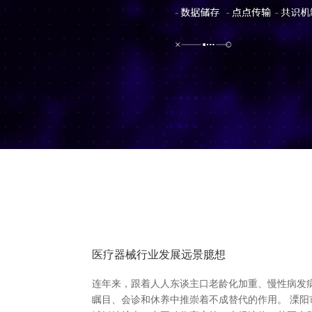
医疗器械行业发展远景臆想
连年来，跟着人人东谈主口老龄化加重、慢性病发
瞩目、会诊和休养中推崇着不成替代的作用。 溧阳