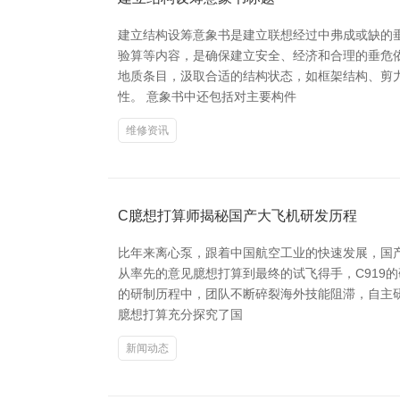
建立结构设筹意象书是建立联想经过中弗成或缺的垂
验算等内容，是确保建立安全、经济和合理的垂危依
地质条目，汲取合适的结构状态，如框架结构、剪
性。 意象书中还包括对主要构件
维修资讯
C臆想打算师揭秘国产大飞机研发历程
比年来离心泵，跟着中国航空工业的快速发展，国产
从率先的意见臆想打算到最终的试飞得手，C919
的研制历程中，团队不断碎裂海外技能阻滞，自主研
臆想打算充分探究了国
新闻动态