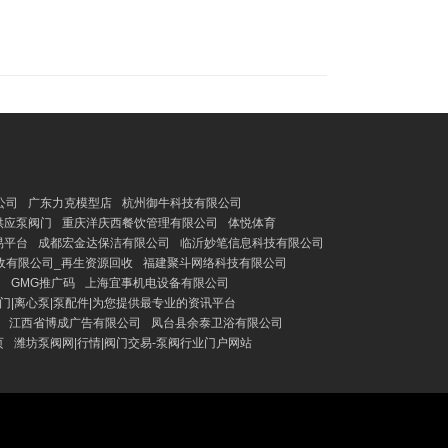
公司
广东力克模型店
杭州御牛科技有限公司
供应泵阀门
重庆洋庆西餐饮管理有限公司
体悦体育
易平台
成都宏金达保洁有限公司
临沂妙笔信息科技有限公司
收有限公司_再生资源回收
福建聚斗网络科技有限公司
司
GMG推广码
上海宜事机电设备有限公司
门|离心泵|泵配件|为您提供最专业的资讯平台
江西省博成广告有限公司
凤台县余泰卫浴有限公司
页
潍坊泵阀网|行情|阀门交易-泵阀行业门户网站