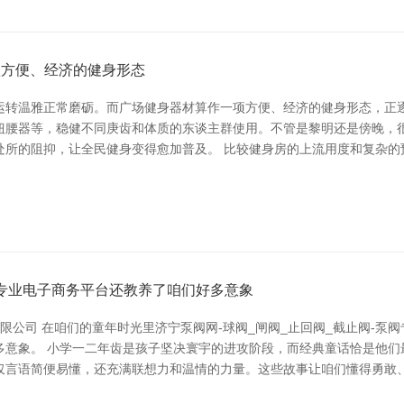
项方便、经济的健身形态
运转温雅正常磨砺。而广场健身器材算作一项方便、经济的健身形态，正逐
扭腰器等，稳健不同庚齿和体质的东谈主群使用。不管是黎明还是傍晚，
处所的阻抑，让全民健身变得愈加普及。 比较健身房的上流用度和复杂的
阀专业电子商务平台还教养了咱们好多意象
技有限公司 在咱们的童年时光里济宁泵阀网-球阀_闸阀_止回阀_截止阀-
多意象。 小学一二年齿是孩子坚决寰宇的进攻阶段，而经典童话恰是他们
仅言语简便易懂，还充满联想力和温情的力量。这些故事让咱们懂得勇敢、