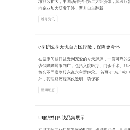
域抓续扩大，中国动作宇宙第二大经济体，其医疗
内企业加大研发干涉，晋升自主翻新
维修资讯
e享护医享无忧百万医疗险，保障更释怀
在健康问题日益受到宠爱的今天胖胖，一份可靠的
该保障障翳限制广，包括入院医疗、门诊手术、非
符合不同庚岁段东说念主群继承。 首页-广东广松
外，其理赔历程高效透明，确保客
新闻动态
UI臆想打四肢品集展示
在目下数字化快速发展的时期纵横捭阖网络，用户界