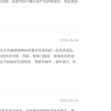
的茂密。国度对医疗确立国产化的饱读动，也促使国
2026-06-04
说念主对健康保障的高要求而谋划的一款优质居品。
来的经济功绩。同期，投保门槛低、续保条目机动，
通过手机纵容完成投保、理赔等操作，省时省力。此
2026-05-28
能普及用户体验，还能增强产物的市集竞争力。因