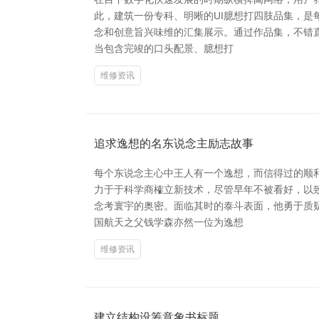
此，建筑一份专科、明晰的UI臆想打四肢品集，是
念和创意旨兴味维的汇集展示。通过作品集，不错
当包含完竣的口头配景、臆想打
维修资讯
追求逸想的名东说念主励志故事
每个东说念主心中王人有一个逸想，而信得过的顺
力于于科学商榷立新技术，尽管早年不被看好，以致
念考寰宇的奥密。面临其时的泰斗表面，他勇于质
国航天之父钱学森亦然一位为逸想
维修资讯
建立结构设筹意象书标题