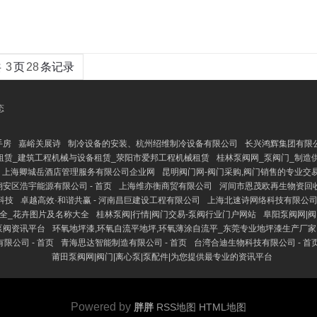
共
3
页
28
条记录
态
手房
嘉峪关展诗
制冷设备的安装、杭州绍维制冷设备有限公司
长兴鸿辉集团有限
租赁_建筑工程机械与设备租赁_荥阳市爱邦工程机械租赁
桂林泵阀网_泵阀门_制造
上海卿城岳酒店管理服务有限公司企业网
昆明阀门网-阀门采购,阀门销售的专业交
安区浩宇能源有限公司 - 首页
上海维亦衡商贸有限公司
河间市恩茂欧再生物资回
科技
卓越高效·和谐共赢 - 河南昌巨建设工程有限公司
上海北速诗网络科技有限公
大全_花卉图片及名称大全
桂林泵阀|行情|阀门交易-泵阀行业门户网站
阜阳泵阀网|阀
泵阀资讯平台
环氧地坪漆,环氧自流平地坪,环氧薄涂自流平_东莞专业地坪漆生产厂家
限公司 - 首页
青海思达智能制造有限公司 - 首页
台湾合迪生物科技有限公司 - 首
莆田泵阀网|阀门|离心泵|泵配件|为您提供最专业的资讯平台
Powered by
胖胖
RSS地图
HTML地图