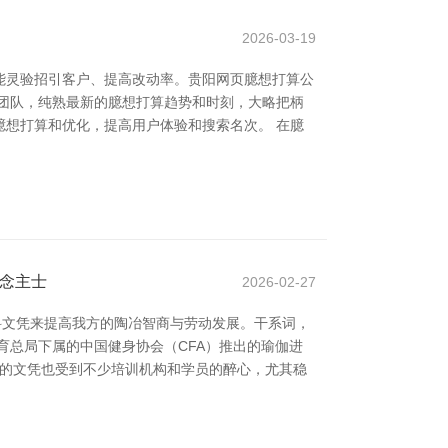
2026-03-19
能灵验招引客户、提高改动率。贵阳网页臆想打算公
团队，纯熟最新的臆想打算趋势和时刻，大略把柄
想打算和优化，提高用户体验和搜索名次。 在臆
说念主士
2026-02-27
科文凭来提高我方的陶冶智商与劳动发展。干系词，
育总局下属的中国健身协会（CFA）推出的瑜伽进
发的文凭也受到不少培训机构和学员的醉心，尤其稳