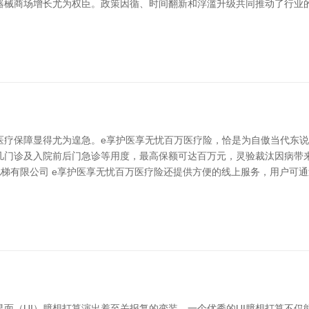
器械商场增长尤为权臣。政策因循、时间翻新和浮滥升级共同推动了行业
医疗保障显得尤为遑急。e享护医享无忧百万医疗险，恰是为自傲当代东
凡门诊及入院前后门急诊等用度，最高保额可达百万元，灵验裁汰因病带
电梯有限公司 e享护医享无忧百万医疗险还提供方便的线上服务，用户可
面（UI）臆想打算演出着至关报复的变装。一个优秀的UI臆想打算不仅