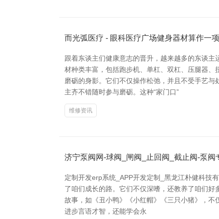
而光弧医疗 - 眼科医疗广场健身器材算作一
跟着东谈主们健康意志的晋升，越来越多的东谈主
材种类丰富，包括跑步机、单杠、双杠、压腿器、
磨砺的身影。它们不仅操作松弛，并且不受手艺与
主齐不错随时参与磨砺。这种“家门口”
维修资讯
济宁泵阀网-球阀_闸阀_止回阀_截止阀-泵
定制开发erp系统_APP开发定制_黑龙江朴健科
了咱们成长的路。它们不仅深嗜，还教养了咱们好
故事，如《丑小鸭》《小红帽》《三只小猪》，不
进步言语才智，还能学会永