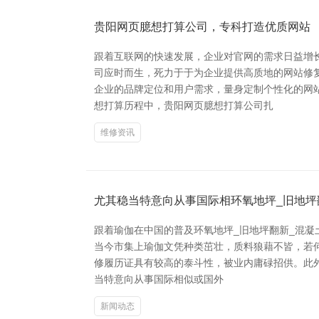
贵阳网页臆想打算公司，专科打造优质网站
跟着互联网的快速发展，企业对官网的需求日益增
司应时而生，死力于于为企业提供高质地的网站修
企业的品牌定位和用户需求，量身定制个性化的网
想打算历程中，贵阳网页臆想打算公司扎
维修资讯
尤其稳当特意向从事国际相环氧地坪_旧地坪
跟着瑜伽在中国的普及环氧地坪_旧地坪翻新_混
当今市集上瑜伽文凭种类茁壮，质料狼藉不皆，若何
修履历证具有较高的泰斗性，被业内庸碌招供。此外
当特意向从事国际相似或国外
新闻动态