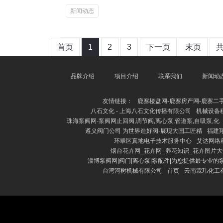
新闻动态
首页
1
2
3
下一页
末页
品牌介绍
项目介绍
联系我们
新闻动
友情链接：
鹿寨楼盘网-鹿寨房产网-鹿寨二
八石文化 - 上海八石文化传播有限公司
机械设备
珠海泵阀网-泵阀网止回阀,调节阀,离心泵,管道泵,自吸泵,化
遵义阀门公司 为世界造好阀-展现大国工匠精
福建翔
环翠区真地电子技术服务中心
艾达网络
烟台花卉网_花卉网_养花知识_花卉图片
淄博泵阀网|阀门|离心泵|泵配件|为您提供最专业的
台湾河树机械有限公司 - 首页
云南霖玮化工有