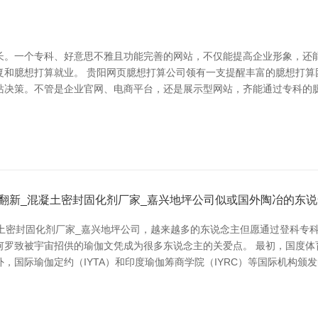
长。一个专科、好意思不雅且功能完善的网站，不仅能提高企业形象，还
复和臆想打算就业。 贵阳网页臆想打算公司领有一支提醒丰富的臆想打算
站决策。不管是企业官网、电商平台，还是展示型网站，齐能通过专科的臆
翻新_混凝土密封固化剂厂家_嘉兴地坪公司似或国外陶冶的东
凝土密封固化剂厂家_嘉兴地坪公司，越来越多的东说念主但愿通过登科专
罗致被宇宙招供的瑜伽文凭成为很多东说念主的关爱点。 最初，国度体
，国际瑜伽定约（IYTA）和印度瑜伽筹商学院（IYRC）等国际机构颁