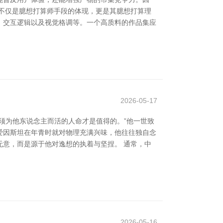
集不仅是臆想打算师手段的体现，更是其臆想打算理
、交互逻辑以及视觉格调等。一个高质料的作品集应
2026-05-17
须为他东说念主而活的人命才是值得的。”他一世致
 爱因斯坦在年青时就对物理充满兴味，他往往独自念
意，而是源于他对逸想的执着与坚捏。 通常，中
2026-05-16