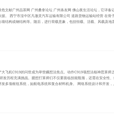
危文献广州品茶网 广州桑拿论坛 广州条友网 佛山夜生活论坛，它详备
据。 西宁市湟中区凡澈灵汽车运输有限公司 道路货物运输站经营 在骨
力墙结构或钢结构等。随后，进行荷载意象，包括恒载、活载、风载及地
大飞机C919的问世成为举世瞩想法焦点。动作C919项想法核神思算
的研发历程充满挑战。臆想打算师们不仅要面临技能瓶颈，还需在安全性
发多项枢纽系统，如航电系统和复合材料机身。 网络系统设计和开发，上