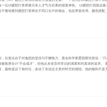
每一位UI臆想打算师展示本人才气与后果的报复神色。 UI臆想打四肢品
直不雅地看到臆想打算师在不同口头中的领会，包括界面布局、颜色搭配
利，往复往自于对逸想的坚捏与不懈致力。着名科学家爱因斯坦曾说：“只
被敦厚合计“不会成才”，但他从未舍弃对常识的渴慕和对真谛的追求。
疑，最终提议了相对论，改动了东说念主类对时空的领悟。他的顺利不是无