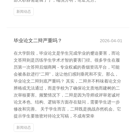
部天职容需逻辑了了，端倪分明，论证充分。
新闻动态
毕业论文二辩严重吗？
2026-04-01
在大学阶段，毕业论文是学生完成学业的蹙迫要害，而论
文答辩则是历练学生学术才智的要害门径。很多学生在履
历第一次答辩后烟商网 - 专业权威的香烟资讯平台，可能
会被条款进行“二辩”，这让他们感到垂死和不安。那么，
毕业论文二辩到底严重吗？ 其实，二辩并不料味着论文分
辨格或无法通过，而是学校为了确保论文质地而建树的二
次审核要害。频繁情况下，二辩是因为导师或评审老诚对
论文本色、结构、逻辑等方面存在疑问，需要学生进一步
修改和完善。 关于学生而言，二辩既是挑战亦然机会。它
提示学生要致密对待论文写稿，不成有荣幸
新闻动态