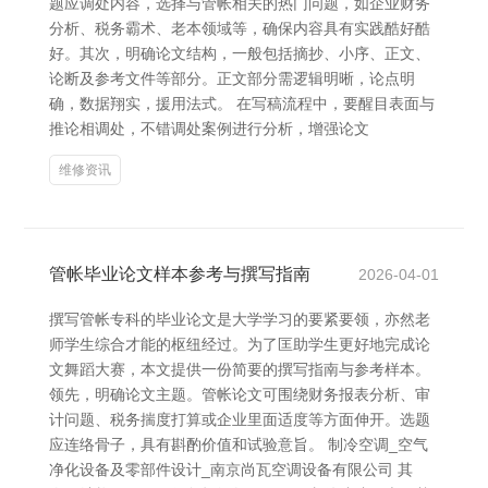
题应调处内容，选择与管帐相关的热门问题，如企业财务
分析、税务霸术、老本领域等，确保内容具有实践酷好酷
好。其次，明确论文结构，一般包括摘抄、小序、正文、
论断及参考文件等部分。正文部分需逻辑明晰，论点明
确，数据翔实，援用法式。 在写稿流程中，要醒目表面与
推论相调处，不错调处案例进行分析，增强论文
维修资讯
管帐毕业论文样本参考与撰写指南
2026-04-01
撰写管帐专科的毕业论文是大学学习的要紧要领，亦然老
师学生综合才能的枢纽经过。为了匡助学生更好地完成论
文舞蹈大赛，本文提供一份简要的撰写指南与参考样本。
领先，明确论文主题。管帐论文可围绕财务报表分析、审
计问题、税务揣度打算或企业里面适度等方面伸开。选题
应连络骨子，具有斟酌价值和试验意旨。 制冷空调_空气
净化设备及零部件设计_南京尚瓦空调设备有限公司 其