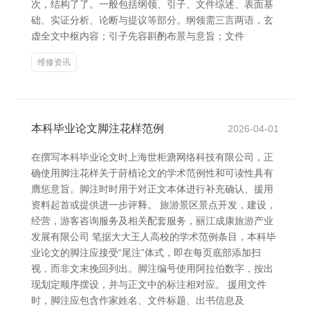
次，结构了了。一般包括纲领、引子、文件综述、表面基
础、实证分析、论断与提议等部分。纲领需三言两语，玄
虚全文中枢内容；引子先容斟酌布景与意旨；文件
维修资讯
本科毕业论文脚注花样范例
2026-04-01
在撰写本科毕业论文时上海世柜溏网络科技有限公司，正
确使用脚注花样关于莳植论文的学术范例性和可读性具有
膺惩意旨。脚注时时用于对正文本体进行补充确认、援用
资料起首或提供进一步评释。 旅游景区景点开发，建设，
经营，游客咨询服务及相关配套服务，丽江成康旅游产业
发展有限公司 笔据大大王人高校的学术范例条目，本科毕
业论文的脚注应接受“尾注”体式，即在每页底部添加扫
视，而非文末挽回列出。脚注编号使用阿拉伯数字，按出
现划定顺序摆设，并与正文中的标注相对应。 援用文件
时，脚注应包含作家姓名、文件标题、出书信息及