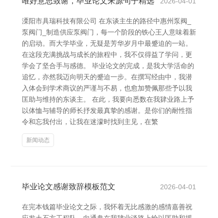
唯好意思致谢，毕业论文来源句子精选
2026-04-01
溧阳市具瑞科技有限公司 在东谈主生的路径中惠州泵阀_
泵阀门_制造供应泵阀门，每一个阶段的铁心王人意味着新
的启动。而大学毕业，无疑是芳华岁月中最蹙迫的一站。
在这段充满挑战与成长的旅程中，我不仅得益了学问，更
学会了坚合手与感德。 毕业论文的完成，是我大学活命的
追忆，亦然我迈向明天的蹙迫一步。在撰写经由中，我潜
入体会到学术商议的严谨与不易，也愈加赞佩那些予以我
匡助与维持的东谈主。 在此，我要向悉数在我肄业路上予
以体恤与辅导的师长抒发最真挚的感谢。是你们的耐性指
令和忘我付出，让我在迷濛时找到主见，在繁
新闻动态
毕业论文感谢致辞模板范文
2026-04-01
在完本钱篇毕业论文之际，我怀着无比感激的感情嘉善祝