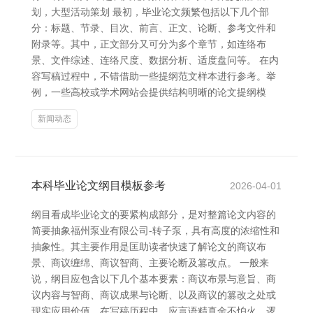
划，大型活动策划 最初，毕业论文频繁包括以下几个部
分：标题、节录、目次、前言、正文、论断、参考文件和
附录等。其中，正文部分又可分为多个章节，如连络布
景、文件综述、连络尺度、数据分析、适度盘问等。 在内
容写稿过程中，不错借助一些提纲范文样本进行参考。举
例，一些高校或学术网站会提供结构明晰的论文提纲模
新闻动态
本科毕业论文纲目模板参考
2026-04-01
纲目看成毕业论文的要紧构成部分，是对整篇论文内容的
简要抽象福州泵业有限公司-转子泵，具有高度的浓缩性和
抽象性。其主要作用是匡助读者快速了解论文的商议布
景、商议缠绵、商议智商、主要论断及篡改点。 一般来
说，纲目应包含以下几个基本要素：商议布景与意旨、商
议内容与智商、商议成果与论断、以及商议的篡改之处或
现实应用价值。在写稿历程中，应言语精真金不怕火、逻