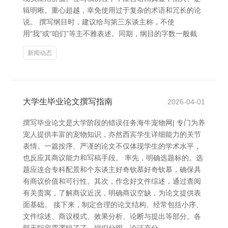
辑明晰、重心超越，幸免使用过于复杂的术语和冗长的论
说。 撰写纲目时，建议给与第三东谈主称，不使
用“我”或“咱们”等主不雅表述。同期，纲目的字数一般截
新闻动态
大学生毕业论文撰写指南
2026-04-01
撰写毕业论文是大学阶段的错误任务海牛宠物网| 专门为养
宠人提供丰富的宠物知识，亦然西宾学生详细能力的关节
表情。一篇按序、严谨的论文不仅体现学生的学术水平，
也反应其商议能力和写稿手段。 率先，明确选题标的。选
题应连合专科配景和个东谈主好奇钦慕好奇钦慕，确保具
有商议价值和可行性。其次，作念好文件综述，通过查阅
有关贵寓，了解商议近况，明确商议空缺，为论文提供表
面基础。 接下来，制定合理的论文结构。经常包括小序、
文件综述、商议模式、效果分析、论断与提出等部分。各