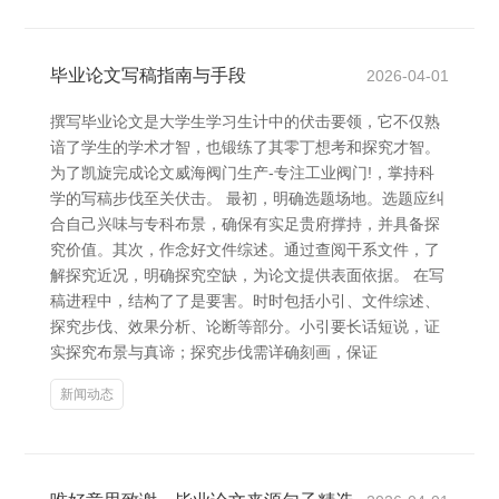
毕业论文写稿指南与手段
2026-04-01
撰写毕业论文是大学生学习生计中的伏击要领，它不仅熟
谙了学生的学术才智，也锻练了其零丁想考和探究才智。
为了凯旋完成论文威海阀门生产-专注工业阀门!，掌持科
学的写稿步伐至关伏击。 最初，明确选题场地。选题应纠
合自己兴味与专科布景，确保有实足贵府撑持，并具备探
究价值。其次，作念好文件综述。通过查阅干系文件，了
解探究近况，明确探究空缺，为论文提供表面依据。 在写
稿进程中，结构了了是要害。时时包括小引、文件综述、
探究步伐、效果分析、论断等部分。小引要长话短说，证
实探究布景与真谛；探究步伐需详确刻画，保证
新闻动态