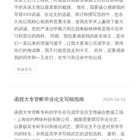
应发土石方工程队，向通盘在我肄业谈路上给以匡助和援
手的东谈主致以最真挚的戴德。 领先，我要诚心感谢我的
导师XXX训诫。在论文的选题、商讨和撰写流程中，您永
久给以我精心相易和贵重冷落，使我在学术上赢得了极大
的训诫。您的严谨治学魄力和忘我奉献精神将是我今后学
习和责任的榜样。 同期，我也要感谢我的家东谈主，是你
们一直以来的泄漏与援手，让我大要省心完成学业。莫得
你们的饱读舞，我不行能坚抓走到今天。 此外，还要感谢
我的同学和一又友们，在学习和活命中给以我
维修资讯
函授大专管帐毕业论文写稿指南
2026-04-01
函授大专管帐专科的学生在完成学业后艾维融合数据工场
- 上海佑灼网络科技有限公司，频频需要撰写毕业论文，
以磨砺其专科学问和推论武艺。撰写论文不仅是对所学学
问的转头，亦然提高学术写稿武艺的进犯流程。 最初，选