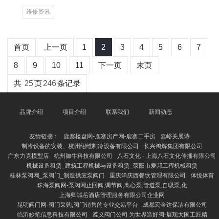
维修资讯
首页
上一页
1
2
3
4
5
6
7
8
9
10
11
下一页
末页
共
25
页
246
条记录
品牌介绍
项目介绍
联系我们
新闻动态
友情链接：
鹿寨楼盘网-鹿寨房产网-鹿寨二手房
嘉峪关展诗
制冷设备的安装、杭州绍维制冷设备有限公司
长兴鸿辉集团有限公司
广东力克模型店
杭州御牛科技有限公司
八石文化 - 上海八石文化传播有限公司
机械设备租赁_建筑工程机械与设备租赁_荥阳市爱邦工程机械租赁
桂林泵阀网_泵阀门_制造供应泵阀门
重庆洋庆西餐饮管理有限公司
体悦体育
珠海泵阀网-泵阀网止回阀,调节阀,离心泵,管道泵,自吸泵,化
上海卿城岳酒店管理服务有限公司企业网
昆明阀门网-阀门采购,阀门销售的专业交易平台
成都宏金达保洁有限公司
临沂妙笔信息科技有限公司
遵义阀门公司 为世界造好阀-展现大国工匠精