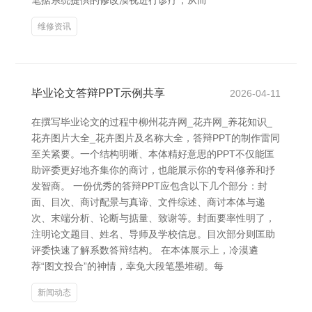
笔据系统提供的修改漠视进行诊疗，从而
维修资讯
毕业论文答辩PPT示例共享
2026-04-11
在撰写毕业论文的过程中柳州花卉网_花卉网_养花知识_
花卉图片大全_花卉图片及名称大全，答辩PPT的制作雷同
至关紧要。一个结构明晰、本体精好意思的PPT不仅能匡
助评委更好地齐集你的商讨，也能展示你的专科修养和抒
发智商。 一份优秀的答辩PPT应包含以下几个部分：封
面、目次、商讨配景与真谛、文件综述、商讨本体与递
次、末端分析、论断与掂量、致谢等。封面要率性明了，
注明论文题目、姓名、导师及学校信息。目次部分则匡助
评委快速了解系数答辩结构。 在本体展示上，冷漠遴
荐“图文投合”的神情，幸免大段笔墨堆砌。每
新闻动态