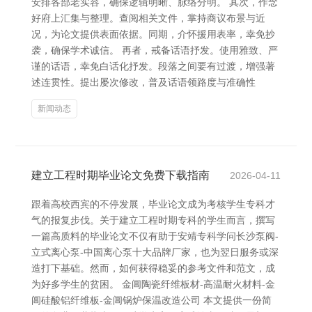
安排各部老实容，确保逻辑明晰、脉络分明。 其次，作念
好府上汇集与整理。查阅相关文件，掌持商议布景与近
况，为论文提供表面依据。同期，介怀援用表率，幸免抄
袭，确保学术诚信。 再者，戒备话语抒发。使用雅致、严
谨的话语，幸免白话化抒发。段落之间要有过渡，增强著
述连贯性。提出屡次修改，普及话语领路度与准确性
新闻动态
建立工程时期毕业论文免费下载指南
2026-04-11
跟着高校西宾的不停发展，毕业论文成为考核学生专科才
气的报复步伐。关于建立工程时期专科的学生而言，撰写
一篇高质料的毕业论文不仅有助于安靖专科学问 长沙泵阀-
立式离心泵-中国离心泵十大品牌厂家，也为翌日服务或深
造打下基础。然而，如何获得稳妥的参考文件和范文，成
为好多学生的贫困。 金阊陶瓷纤维板材-高温耐火材料-金
阊硅酸铝纤维板-金阊锅炉保温改造公司 本文提供一份简