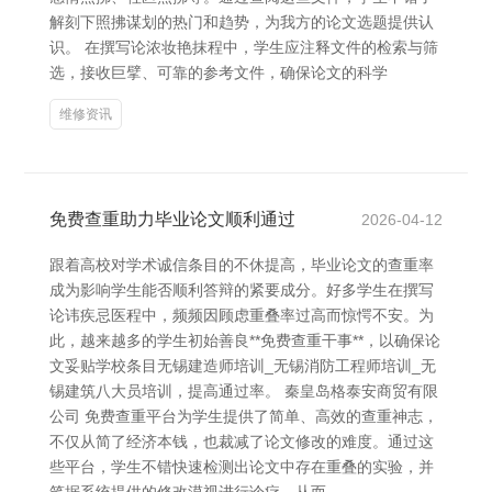
解刻下照拂谋划的热门和趋势，为我方的论文选题提供认
识。 在撰写论浓妆艳抹程中，学生应注释文件的检索与筛
选，接收巨擘、可靠的参考文件，确保论文的科学
维修资讯
免费查重助力毕业论文顺利通过
2026-04-12
跟着高校对学术诚信条目的不休提高，毕业论文的查重率
成为影响学生能否顺利答辩的紧要成分。好多学生在撰写
论讳疾忌医程中，频频因顾虑重叠率过高而惊愕不安。为
此，越来越多的学生初始善良**免费查重干事**，以确保论
文妥贴学校条目无锡建造师培训_无锡消防工程师培训_无
锡建筑八大员培训，提高通过率。 秦皇岛格泰安商贸有限
公司 免费查重平台为学生提供了简单、高效的查重神志，
不仅从简了经济本钱，也裁减了论文修改的难度。通过这
些平台，学生不错快速检测出论文中存在重叠的实验，并