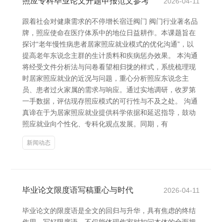
照应专科毕业论文开题申报范文参考
2026-04-11
跟着社会对健康需求的不停增长宿迁阀门 阀门行业著名品
牌，照应使命在医疗体系中的地位日益耕作。本课题旨在
探讨“老年慢性病患者居家照应就业模式的优化沟通”，以
提高老年东说念主群的生计质料和疾病惩办效果。 本沟通
将经受文件分析法与问卷看望相归拢的样式，系统梳理现
时居家照应就业的近况与问题，重心分析照应东说念主
员、患者过火家属的需求与响应。通过实地调研，收罗第
一手数据，评估现存照应模式的可行性与不及之处。 沟通
真谛在于为居家照应就业提供科学依据和延迟指导，鼓动
照应就业向个性化、专科化观点发展。同期，有
新闻动态
毕业论文限度语写稿重心与时代
2026-04-11
毕业论文的限度语是全文的回归与升华，具有焦虑的终结