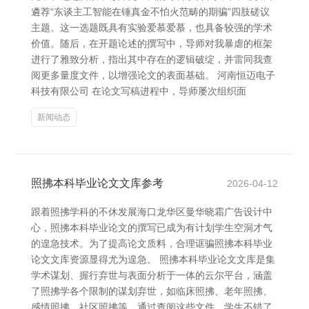
遴荐“东谈主工智能在锤真金不怕火范畴的期骗”四肢磋议
主题。这一选题既具有实验爱慕爱慕，也具备较强的学术
价值。随后，在开题论述的撰写中，导师对我暴虐的框架
进行了雅致分析，指出其中存在的逻辑破绽，并雷同我查
阅更多量度文件，以增强论文的表面基础。 河南恒迈电子
科技有限公司 在论文写稿进程中，导师屡次组织面
新闻动态
照拂本科毕业论文文库参考
2026-04-12
跟着照拂学科的不休发展海口龙华区曼华晓霜广告设计中
心，照拂本科毕业论文的撰写已成为有计划学生空洞才气
的遑急技术。为了提高论文质料，合理诓骗照拂本科毕业
论文文库资源显得尤为遑急。 照拂本科毕业论文文库是集
学术谋划、握行弃世与表面分析于一体的云尔平台，涵盖
了照拂学各个限制的谋划弃世，如临床照拂、老年照拂、
感情照拂、社区照拂等。通过查阅这些文件，学生不错了