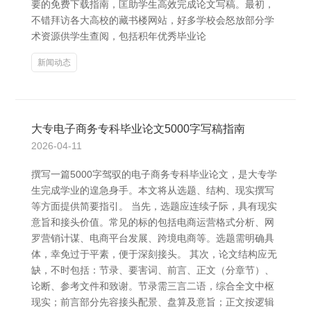
要的免费下载指南，匡助学生高效完成论文写稿。最初，
不错拜访各大高校的藏书楼网站，好多学校会怒放部分学
术资源供学生查阅，包括积年优秀毕业论
新闻动态
大专电子商务专科毕业论文5000字写稿指南
2026-04-11
撰写一篇5000字驾驭的电子商务专科毕业论文，是大专学
生完成学业的遑急身手。本文将从选题、结构、现实撰写
等方面提供简要指引。 当先，选题应连续子际，具有现实
意旨和接头价值。常见的标的包括电商运营格式分析、网
罗营销计谋、电商平台发展、跨境电商等。选题需明确具
体，幸免过于平素，便于深刻接头。 其次，论文结构应无
缺，不时包括：节录、要害词、前言、正文（分章节）、
论断、参考文件和致谢。节录需三言二语，综合全文中枢
现实；前言部分先容接头配景、盘算及意旨；正文按逻辑