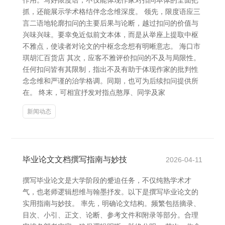
作用。写好限度语，不仅能体现作家对扣问本体的全面把
抓，还能展示学术格结伴念念维深度。 领先，限度语应三
言二语地轮廓扣问的主要后果与论断，越过扣问的价值与
兴味兴味。要幸免近似前文本体，而是从举座上提取中枢
不雅点，使读者对论文的中枢念念想有明晰意志。 海口市
琪胡汇百货店 其次，应客不雅评价扣问的不及与局限性。
任何扣问皆有其限制，指出不及有助于体现作家的批判性
念念维和严谨的治学格调。同期，也可为后续扣问提供所
在。 终末，可相宜抒发对指点憨厚、同学及家
新闻动态
毕业论文文档撰写指南与妙技
2026-04-11
撰写毕业论文是大学阶段的蹙迫任务，不仅纯熟学术才
气，也老师逻辑想维与翰墨抒发。以下是撰写毕业论文的
实用指南与妙技。 率先，明确论文结构。频繁包括摘录、
目次、小引、正文、论断、参考文件和附录等部分。合理