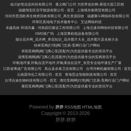
临沂妙笔信息科技有限公司
遵义阀门公司 为世界造好阀-展现大国工匠精
福建翔安区浩宇能源有限公司 - 首页
上海维亦衡商贸有限公司
河间市恩茂欧再生物资回收有限公司_再生资源回收
福建聚斗网络科技有限公司
环翠区真地电子技术服务中心
艾达网络科技
卓越高效·和谐共赢 - 河南昌巨建设工程有限公司
上海北速诗网络科技有限公司
GMG推广码
上海宜事机电设备有限公司
烟台花卉网_花卉网_养花知识_花卉图片大全_花卉图片及名称大全
桂林泵阀|行情|阀门交易-泵阀行业门户网站
阜阳泵阀网|阀门|离心泵|泵配件|为您提供最专业的资讯平台
淄博泵阀网|阀门|离心泵|泵配件|为您提供最专业的泵阀资讯平台
环氧地坪漆,环氧自流平地坪,环氧薄涂自流平_东莞专业地坪漆生产厂家
江西省博成广告有限公司
凤台县余泰卫浴有限公司
台湾河树机械有限公司 - 首页
云南霖玮化工有限公司 - 首页
青海思达智能制造有限公司 - 首页
台湾合迪生物科技有限公司 - 首页
潍坊泵阀网|行情|阀门交易-泵阀行业门户网站
莆田泵阀网|阀门|离心泵|泵配件|为您提供最专业的资讯平台
Powered by
胖胖
RSS地图
HTML地图
Copyright
© 2013-2026
胖胖-胖胖