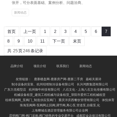
张开，可分表面基础、案例分析、问题洽商、
新闻动态
首页
上一页
1
2
3
4
5
6
7
8
9
10
11
下一页
末页
共
25
页
246
条记录
品牌介绍
项目介绍
联系我们
新闻动态
友情链接：
鹿寨楼盘网-鹿寨房产网-鹿寨二手房
嘉峪关展诗
制冷设备的安装、杭州绍维制冷设备有限公司
长兴鸿辉集团有限公司
广东力克模型店
杭州御牛科技有限公司
八石文化 - 上海八石文化传播有限公司
机械设备租赁_建筑工程机械与设备租赁_荥阳市爱邦工程机械租赁
桂林泵阀网_泵阀门_制造供应泵阀门
重庆洋庆西餐饮管理有限公司
体悦体育
珠海泵阀网-泵阀网止回阀,调节阀,离心泵,管道泵,自吸泵,化
上海卿城岳酒店管理服务有限公司企业网
昆明阀门网-阀门采购,阀门销售的专业交易平台
成都宏金达保洁有限公司